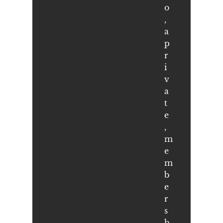
o
,
a
p
r
i
v
a
t
e
,
m
e
m
b
e
r
s
h